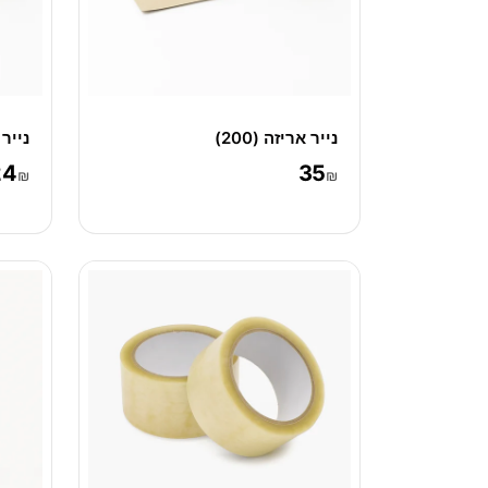
נייר אריזה (200)
נייר א
24
35
₪
₪