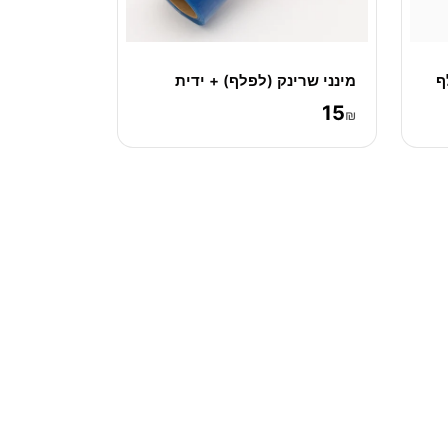
ף
מינני שרינק (לפלף) + ידית
15
₪