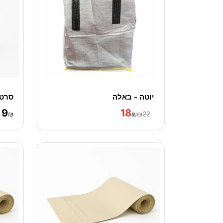
יוטה - באלה
סרט ד
9
18
₪
₪
₪22