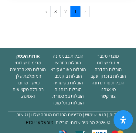
›
3
2
1
‹
מוצרי מעבר
הובלות בבנימינה
אודות העסק
איזורי שירות
הובלות בחריש
מרימים שירותי
הובלות בחדרה
הובלות באור עקיבא
הובלות היא הבחירה
הובלות בזכרון יעקב
הובלות ביקנעם
המומלצת שלך
הובלות פרדס חנה
הובלות בקיסריה
כאשר מדובר
מי אנחנו
הובלות בנתניה
בהובלה מקצועית
(current)
צור קשר
הובלות במכמורת
ואמינה.
הובלות בתל מונד
אודות |
תנאי שימוש |
מדיניות החזרות הנוחה שלנו
| נגישות
© 2026 מרימים שרותי הובלות.
מופעל ע"י ETX