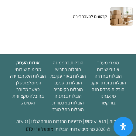
קרטונים למעבר דירה
מוצרי מעבר
הובלות בבנימינה
אודות העסק
איזורי שירות
הובלות בחריש
מרימים שירותי
הובלות בחדרה
הובלות באור עקיבא
הובלות היא הבחירה
הובלות בזכרון יעקב
הובלות ביקנעם
המומלצת שלך
הובלות פרדס חנה
הובלות בקיסריה
כאשר מדובר
מי אנחנו
הובלות בנתניה
בהובלה מקצועית
(current)
צור קשר
הובלות במכמורת
ואמינה.
הובלות בתל מונד
אודות |
תנאי שימוש |
מדיניות החזרות הנוחה שלנו
| נגישות
© 2026 מרימים שרותי הובלות.
מופעל ע"י ETX