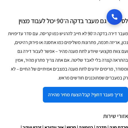
לסיכום – גם מעבר בדקה ה־90 יכול לעבוד מצוין
מעבר דירה בדקה ה־90 לא חייב להרגיש כמו קריסה. עם סדר עדיפויות
נכון, אריזה חכמה, פתרונות משלימים כמו אחסנה או פירוק רהיטים,
ועם צוות מקצועי שיודע לתת מענה מהיר – אפשר לעבור דירה גם
בהתראה קצרה בלי לאבד שליטה. אם אתה צריך פתרון מהיר, אמין
ומסודר, מרימים יודעים לתת מענה במצבים אמיתיים של החיים – לא
רק במעברים שמתוכננים חודשים מראש.
צריך מעבר דחוף? קבל הצעת מחיר מהירה
אזורי שירות
פרדס חנה | חדרה | בנימינה | חריש | אור עקיבא | זכרון יעקב |