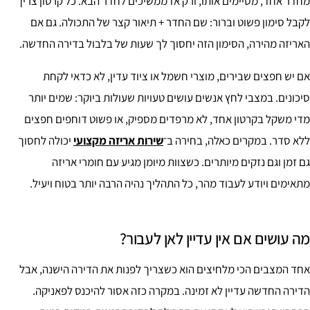
מחדר אחד, מסיימים אותו, ורק אז ממשיכים לחדר הבא. כל קרטון צריך
לקבל סימון פשוט וברור: שם החדר + תיאור קצר של התכולה. גם אם
האריזה מהירה, הסימון הזה יחסוך לך שעות של בלבול בדירה החדשה.
אם יש חפצים שבירים, מוצרי חשמל או ציוד עדין, לא כדאי לקחת
סיכונים. במצבי לחץ אנשים עושים טעויות שעולות ביוקר: שמים יותר
מדי משקל בקרטון אחד, לא מרפדים מספיק, או פשוט דוחפים חפצים
ללא סדר. במקרים כאלה, בחירה ב־
שירות אריזה מקצועי
יכולה לחסוך
גם זמן וגם נזקים מיותרים. כשצוות מיומן מגיע עם חומרי אריזה
מתאימים ויודע לעבוד מהר, כל התהליך נהיה הרבה יותר בטוח ויעיל.
מה עושים אם אין עדיין לאן לעבור?
אחד המצבים הכי מלחיצים הוא כשצריך לפנות את הדירה הישנה, אבל
הדירה החדשה עדיין לא זמינה. במקרה כזה אסור להיכנס לפאניקה.