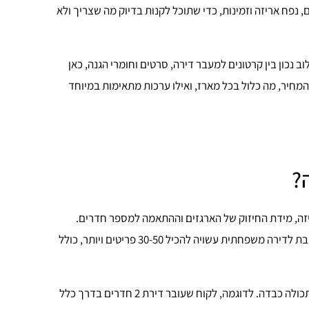
 נפח אריזה וזמינות, כדי שתוכל לקנות בדיוק מה שצריך ולא
 נכון בין קרטונים למעבר דירה, סרטים וחומרי הגנה, כאן
חיר, מה כלול בכל מארז, ואילו ערכות מתאימות במיוחד
?
יזה, מידת החיזוק של הארגזים וההתאמה למספר חדרים.
מארז בסיסי לדירה קטנה יכול לכלול פחות מ-20 פריטים, בעוד חבילה מורחבת לדירה משפחתית עשויה להכיל 30-50 פריטים ויותר, כולל
בפועל, המחיר מושפע גם מהשאלה אם צריך אריזות סטנדרטיות או חיזוק לתכולה כבדה. לדוגמה, לקוח שעובר דירת 2 חדרים בדרך כלל